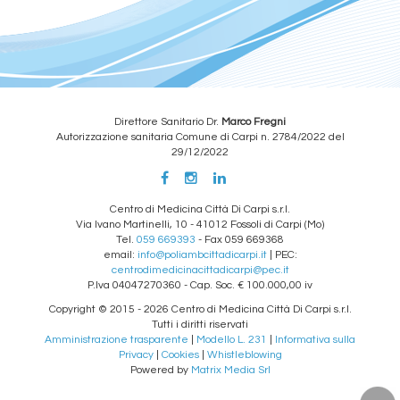
Direttore Sanitario Dr.
Marco Fregni
Autorizzazione sanitaria Comune di Carpi n. 2784/2022 del
29/12/2022
Centro di Medicina Città Di Carpi s.r.l.
Via Ivano Martinelli, 10 - 41012 Fossoli di Carpi (Mo)
Tel.
059 669393
- Fax 059 669368
email:
info@poliambcittadicarpi.it
| PEC:
centrodimedicinacittadicarpi@pec.it
P.Iva 04047270360 - Cap. Soc. € 100.000,00 iv
Copyright © 2015 - 2026 Centro di Medicina Città Di Carpi s.r.l.
Tutti i diritti riservati
Amministrazione trasparente
|
Modello L. 231
|
Informativa sulla
Privacy
|
Cookies
|
Whistleblowing
Powered by
Matrix Media Srl