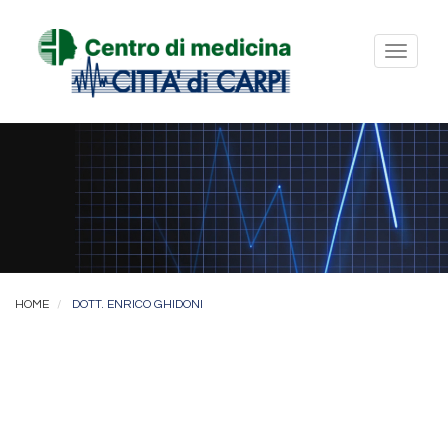
Toggl
naviga
HOME
DOTT. ENRICO GHIDONI